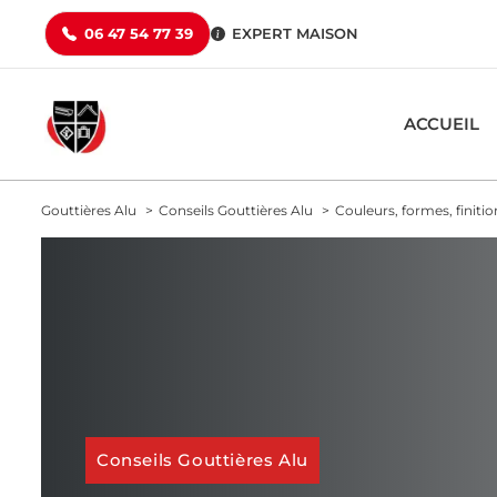
Aller
06 47 54 77 39
EXPERT MAISON
au
contenu
ACCUEIL
Gouttières Alu
Conseils Gouttières Alu
Couleurs, formes, finiti
Conseils Gouttières Alu