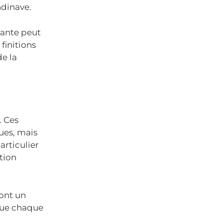
ndinave.
llante peut
finitions
de la
. Ces
ues, mais
articulier
tion
ront un
que chaque