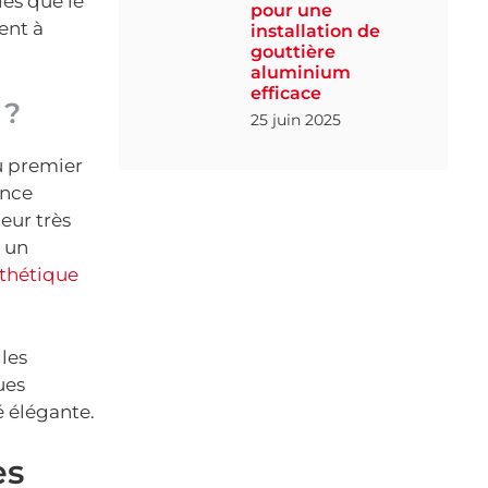
les que le
pour une
ent à
installation de
gouttière
aluminium
efficace
 ?
25 juin 2025
u premier
ence
eur très
r un
thétique
iles
ues
 élégante.
es