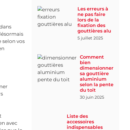
Les erreurs à
ne pas faire
lors de la
fixation des
 dans
gouttières alu
 désormais
5 juillet 2025
e selon vos
en
Comment
bien
dimensionner
sa gouttière
aluminium
selon la pente
rmer
du toit
rs
30 juin 2025
t
Liste des
accessoires
ien avec
indispensables