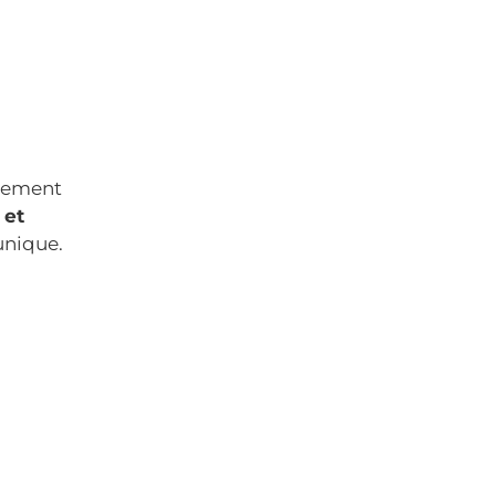
ulement
 et
unique.