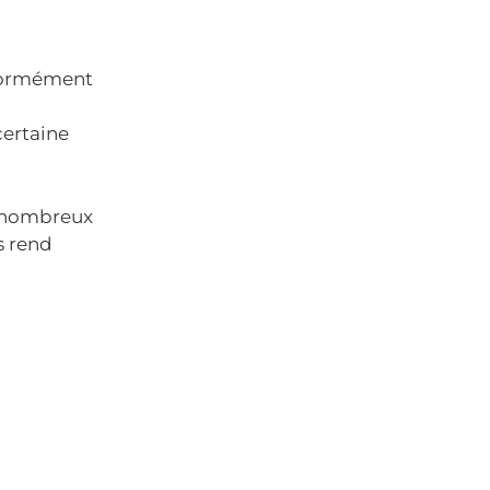
énormément
certaine
e nombreux
es rend